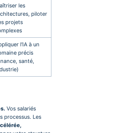
îtriser les
chitectures, piloter
es projets
omplexes
pliquer l’IA à un
omaine précis
inance, santé,
dustrie)
s.
Vos salariés
es processus. Les
ccélérée,