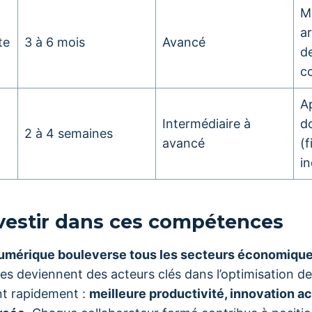
Ma
ar
te
3 à 6 mois
Avancé
d
c
Ap
Intermédiaire à
d
2 à 4 semaines
avancé
(f
in
vestir dans ces compétences
numérique bouleverse tous les secteurs économique
es deviennent des acteurs clés dans l’optimisation d
nt rapidement :
meilleure productivité, innovation a