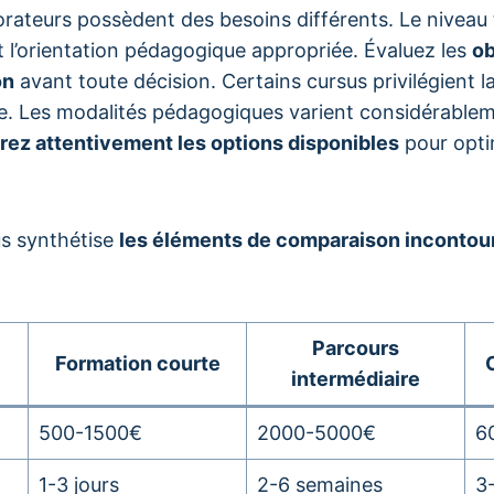
orateurs possèdent des besoins différents. Le niveau
 l’orientation pédagogique appropriée. Évaluez les
ob
on
avant toute décision. Certains cursus privilégient la
te. Les modalités pédagogiques varient considérablem
ez attentivement les options disponibles
pour opti
us synthétise
les éléments de comparaison incontou
:
Parcours
Formation courte
intermédiaire
500-1500€
2000-5000€
6
1-3 jours
2-6 semaines
3