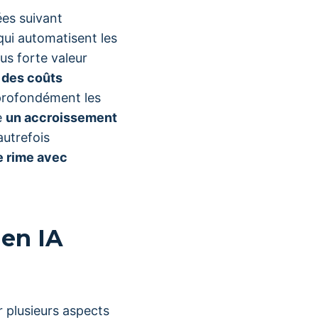
ées suivant
ui automatisent les
us forte valeur
 des coûts
profondément les
e
un accroissement
autrefois
e rime avec
 en IA
 plusieurs aspects