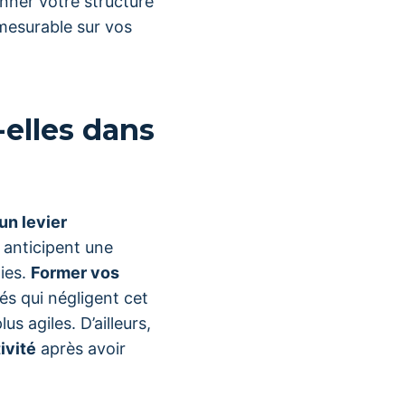
nner votre structure
 mesurable sur vos
-elles dans
un levier
 anticipent une
gies.
Former vos
és qui négligent cet
s agiles. D’ailleurs,
ivité
après avoir