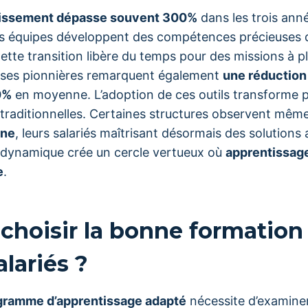
stissement dépasse souvent 300%
dans les trois ann
os équipes développent des compétences précieuses q
Cette transition libère du temps pour des missions à pl
rises pionnières remarquent également
une réduction
0%
en moyenne. L’adoption de ces outils transforme 
 traditionnelles. Certaines structures observent mêm
rne
, leurs salariés maîtrisant désormais des solutions 
e dynamique crée un cercle vertueux où
apprentissag
e
.
hoisir la bonne formation
alariés ?
gramme d’apprentissage adapté
nécessite d’examiner