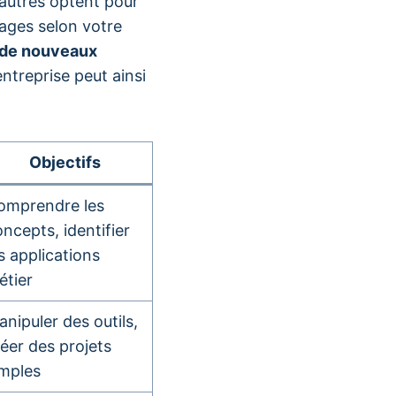
’autres optent pour
ages selon votre
de nouveaux
ntreprise peut ainsi
Objectifs
omprendre les
ncepts, identifier
s applications
étier
nipuler des outils,
éer des projets
imples