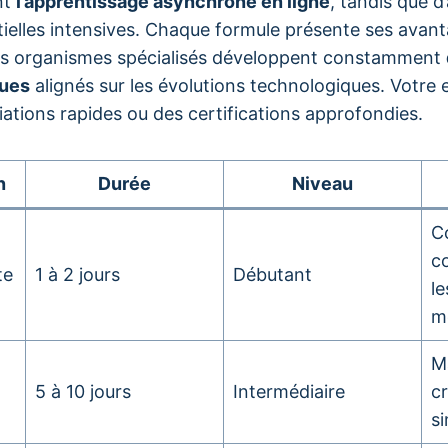
ent
l’apprentissage asynchrone en ligne
, tandis que d
ielles intensives. Chaque formule présente ses avant
 Les organismes spécialisés développent constamment
ues
alignés sur les évolutions technologiques. Votre e
tiations rapides ou des certifications approfondies.
n
Durée
Niveau
C
co
te
1 à 2 jours
Débutant
le
m
Ma
5 à 10 jours
Intermédiaire
cr
s