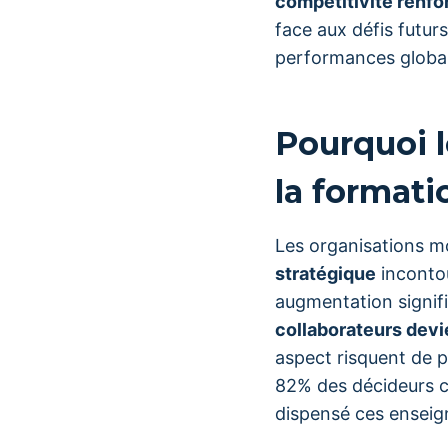
compétitivité renfo
face aux défis futur
performances global
Pourquoi l
la formati
Les organisations 
stratégique
incontou
augmentation signifi
collaborateurs devie
aspect risquent de p
82% des décideurs 
dispensé ces enseig