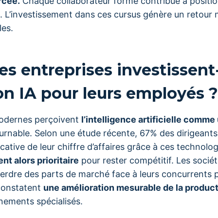
rcée.
Chaque collaborateur formé contribue à positio
s. L’investissement dans ces cursus génère un retour
es.
es entreprises investissent
on IA pour leurs employés ?
modernes perçoivent
l’intelligence artificielle comme 
rnable. Selon une étude récente, 67% des dirigeants
cative de leur chiffre d’affaires grâce à ces technolo
nt alors prioritaire
pour rester compétitif. Les sociét
erdre des parts de marché face à leurs concurrents plu
constatent
une amélioration mesurable de la product
nements spécialisés.